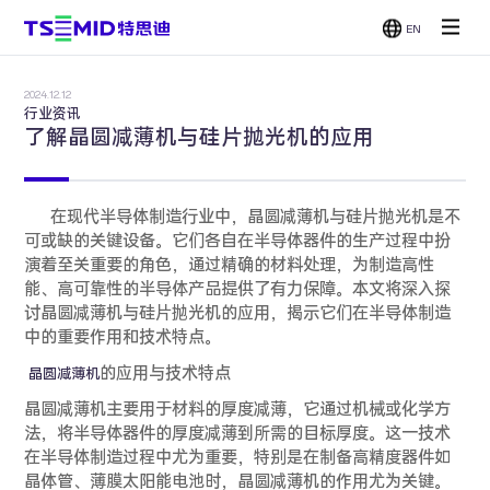
EN
单面抛光
双面抛光
减薄机
CMP
机
机
2024.12.12
贴片/刷洗
行业资讯
机
了解晶圆减薄机与硅片抛光机的应用
在现代半导体制造行业中，晶圆减薄机与硅片抛光机是不
可或缺的关键设备。它们各自在半导体器件的生产过程中扮
演着至关重要的角色，通过精确的材料处理，为制造高性
能、高可靠性的半导体产品提供了有力保障。本文将深入探
讨晶圆减薄机与硅片抛光机的应用，揭示它们在半导体制造
中的重要作用和技术特点。
的应用与技术特点
晶圆减薄机
晶圆减薄机主要用于材料的厚度减薄，它通过机械或化学方
法，将半导体器件的厚度减薄到所需的目标厚度。这一技术
在半导体制造过程中尤为重要，特别是在制备高精度器件如
晶体管、薄膜太阳能电池时，晶圆减薄机的作用尤为关键。