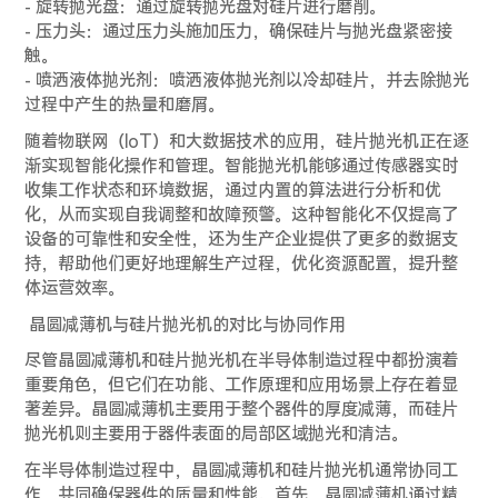
- 旋转抛光盘：通过旋转抛光盘对硅片进行磨削。
- 压力头：通过压力头施加压力，确保硅片与抛光盘紧密接
触。
- 喷洒液体抛光剂：喷洒液体抛光剂以冷却硅片，并去除抛光
过程中产生的热量和磨屑。
随着物联网（IoT）和大数据技术的应用，硅片抛光机正在逐
渐实现智能化操作和管理。智能抛光机能够通过传感器实时
收集工作状态和环境数据，通过内置的算法进行分析和优
化，从而实现自我调整和故障预警。这种智能化不仅提高了
设备的可靠性和安全性，还为生产企业提供了更多的数据支
持，帮助他们更好地理解生产过程，优化资源配置，提升整
体运营效率。
晶圆减薄机与硅片抛光机的对比与协同作用
尽管晶圆减薄机和硅片抛光机在半导体制造过程中都扮演着
重要角色，但它们在功能、工作原理和应用场景上存在着显
著差异。晶圆减薄机主要用于整个器件的厚度减薄，而硅片
抛光机则主要用于器件表面的局部区域抛光和清洁。
在半导体制造过程中，晶圆减薄机和硅片抛光机通常协同工
作，共同确保器件的质量和性能。首先，晶圆减薄机通过精