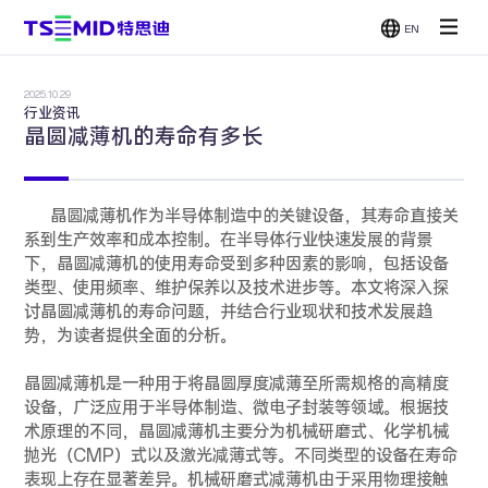
EN
单面抛光
双面抛光
减薄机
CMP
机
机
2025.10.29
贴片/刷洗
行业资讯
机
晶圆减薄机的寿命有多长
晶圆减薄机作为半导体制造中的关键设备，其寿命直接关
系到生产效率和成本控制。在半导体行业快速发展的背景
下，晶圆减薄机的使用寿命受到多种因素的影响，包括设备
类型、使用频率、维护保养以及技术进步等。本文将深入探
讨晶圆减薄机的寿命问题，并结合行业现状和技术发展趋
势，为读者提供全面的分析。
晶圆减薄机是一种用于将晶圆厚度减薄至所需规格的高精度
设备，广泛应用于半导体制造、微电子封装等领域。根据技
术原理的不同，晶圆减薄机主要分为机械研磨式、化学机械
抛光（CMP）式以及激光减薄式等。不同类型的设备在寿命
表现上存在显著差异。机械研磨式减薄机由于采用物理接触