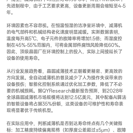
先进制程中，由于工艺要求更高，设备更新周期会缩短至4-5
年。
环境因素也不容忽视。在恒温恒湿的洁净室环境中，减薄机
的电气部件和机械结构老化速度明显减缓。实测数据表明，
温度每升高5℃，电子元件的故障率将增加1.5倍；而湿度控
制在45%-55%范围内，可将金属部件腐蚀风险降低60%。
因此，顶级晶圆厂在环境控制上的投入，实际上间接延长了
设备的使用寿命。
从行业发展趋势看，晶圆减薄技术正朝着更精密、更高效的
方向发展。全自动减薄机的普及减少了人为操作失误带来的
设备损伤；智能化控制系统通过优化加工参数，降低了不必
要的机械损耗。据QYResearch最新报告预测，到2028年
全球晶圆减薄机市场规模将达到12.5亿美元，其中配备AI算法
的智能设备将占据35%份额，这类设备的可维护性和寿命表
现将显著优于传统机型。
在实际应用中，判断减薄机是否到达寿命终点有几个关键指
标：加工精度持续偏离规格（如厚度公差超过±5μm）、故障