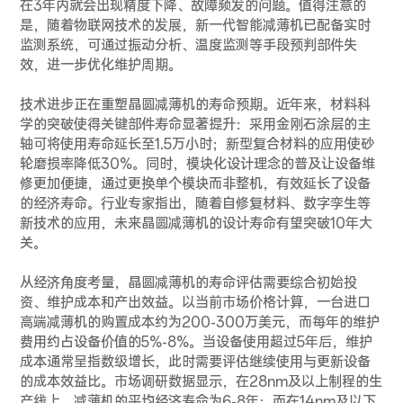
在3年内就会出现精度下降、故障频发的问题。值得注意的
是，随着物联网技术的发展，新一代智能减薄机已配备实时
监测系统，可通过振动分析、温度监测等手段预判部件失
效，进一步优化维护周期。
技术进步正在重塑晶圆减薄机的寿命预期。近年来，材料科
学的突破使得关键部件寿命显著提升：采用金刚石涂层的主
轴可将使用寿命延长至1.5万小时；新型复合材料的应用使砂
轮磨损率降低30%。同时，模块化设计理念的普及让设备维
修更加便捷，通过更换单个模块而非整机，有效延长了设备
的经济寿命。行业专家指出，随着自修复材料、数字孪生等
新技术的应用，未来晶圆减薄机的设计寿命有望突破10年大
关。
从经济角度考量，晶圆减薄机的寿命评估需要综合初始投
资、维护成本和产出效益。以当前市场价格计算，一台进口
高端减薄机的购置成本约为200-300万美元，而每年的维护
费用约占设备价值的5%-8%。当设备使用超过5年后，维护
成本通常呈指数级增长，此时需要评估继续使用与更新设备
的成本效益比。市场调研数据显示，在28nm及以上制程的生
产线上，减薄机的平均经济寿命为6-8年；而在14nm及以下