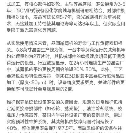
式加工，其核心部件如砂轮、主轴等易磨损，寿命通常为3-5
年；而CMP式设备因化学腐蚀与机械研磨相结合，对部件损
耗相对较小，寿命可延长至5-7年；激光减薄机作为新兴技
术，无接触加工特性使其理论寿命可达8年以上，但实际应用
受限于激光器老化等问题。
从实际使用情况来看，晶圆减薄机的寿命与工作负荷密切相
关。以8英寸晶圆生产线为例，一台中等负荷运行的减薄机年
均处理量约为2万片时，其机械部件的磨损速度明显低于满负
荷运行的设备。行业数据显示，在24小时连续生产的晶圆厂
中，减薄机的平均更换周期会缩短20%-30%。此外，工艺
要求也会影响设备寿命，例如在3D封装中需要进行超薄晶圆
加工（厚度<50μm）时，设备精度要求更高，关键部件的更
换频率可能提升至常规应用的2倍。
维护保养是延长设备寿命的关键因素。规范的日常维护包括
定期更换磨损部件（如砂轮、抛光垫）、清洁冷却系统、校
准压力传感器等。某国内半导体设备厂商的案例显示，通过
实施预测性维护系统，其减薄机的故障间隔时间延长了
40%，整体使用寿命提升至7.5年。而缺乏维护的设备往往