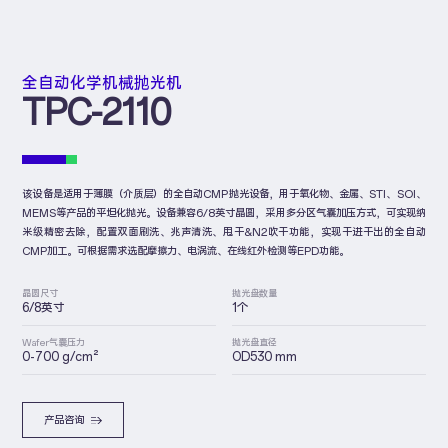
全自动化学机械抛光机
TPC-2110
该设备是适用于薄膜（介质层）的全自动CMP抛光设备，用于氧化物、金属、STI、SOI、
MEMS等产品的平坦化抛光。设备兼容6/8英寸晶圆，采用多分区气囊加压方式，可实现纳
米级精密去除，配置双面刷洗、兆声清洗、甩干&N2吹干功能，实现干进干出的全自动
CMP加工。可根据需求选配摩擦力、电涡流、在线红外检测等EPD功能。
晶圆尺寸
抛光盘数量
6/8英寸
1个
Wafer气囊压力
抛光盘直径
0-700 g/cm²
OD530 mm
产品咨询