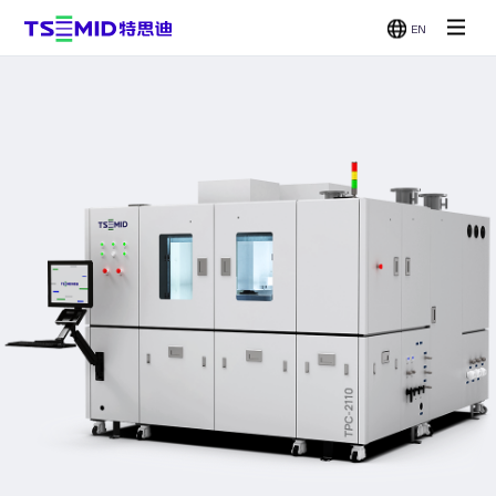
EN
单面抛光
双面抛光
减薄机
CMP
机
机
贴片/刷洗
机